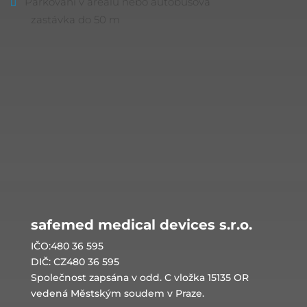
Parkování v areálu nebo autobusová
zastávka do 50 m
safemed medical devices s.r.o.
IČO:480 36 595
DIČ: CZ480 36 595
Společnost zapsána v odd. C vložka 15135 OR
vedená Městským soudem v Praze.