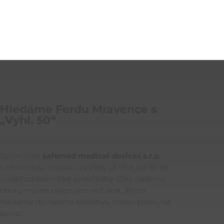
Hledáme Ferdu Mravence s
„Vyhl. 50“
Společnost
safemed medical devices s.r.o.
s německou matkou za zády již více jak 30 let
vyrábí zdravotnické prostředky. Díky našemu
oboru máme práce více než dost. Proto
hledáme do našeho kolektivu novou posilu na
pozici: