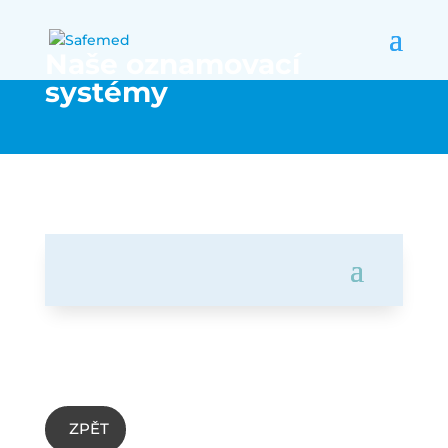
Naše oznamovací
systémy
ZPĚT