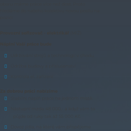
oboru máme práce více než dost. Proto
hledáme do našeho kolektivu novou posilu na
pozici:
Provozní seřizovač - elektrikář
(M/Ž)
Náplní Vaší práce bude
Udržování strojů a technologií v chodu
Údržba budovy a příslušenství
Kontrola el. zařízení
Za dobrou práci nabízíme
Stabilní náplň práce na jednom místě.
Nástupní mzda 48 000,- a když vám to
půjde od ruky tak až 55 000 Kč.
Dovoz jídla, na které vám přispějeme