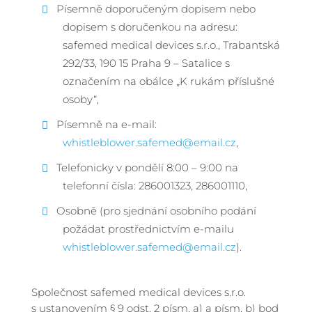
Písemně doporučeným dopisem nebo
dopisem s doručenkou na adresu:
safemed medical devices s.r.o., Trabantská
292/33, 190 15 Praha 9 – Satalice s
označením na obálce „K rukám příslušné
osoby“,
Písemně na e-mail:
whistleblower.safemed@email.cz
,
Telefonicky v pondělí 8:00 – 9:00 na
telefonní čísla: 286001323, 286001110,
Osobně (pro sjednání osobního podání
požádat prostřednictvím e-mailu
whistleblower.safemed@email.cz
).
Společnost safemed medical devices s.r.o.
s ustanovením § 9 odst. 2 písm. a) a písm. b) bod