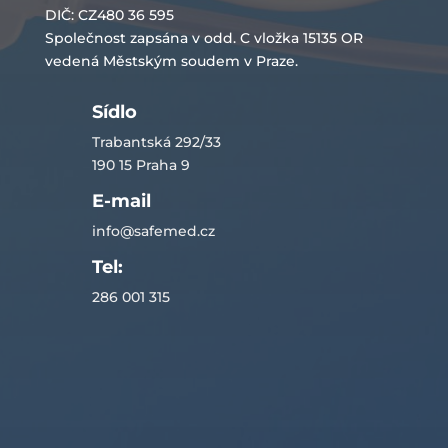
DIČ: CZ480 36 595
Společnost zapsána v odd. C vložka 15135 OR
vedená Městským soudem v Praze.
Sídlo
Trabantská 292/33
190 15 Praha 9
E-mail
info@safemed.cz
Tel:
286 001 315