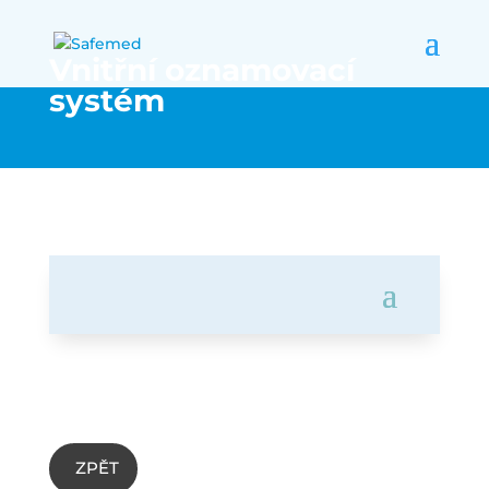
Vnitřní oznamovací
systém
ZPĚT