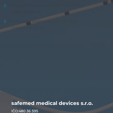
Příspěvek na penzijní/životní pojištění, 5
týdnů dovolené.
Parkování v areálu nebo autobusová
zastávka do 50 m
safemed medical devices s.r.o.
IČO:480 36 595